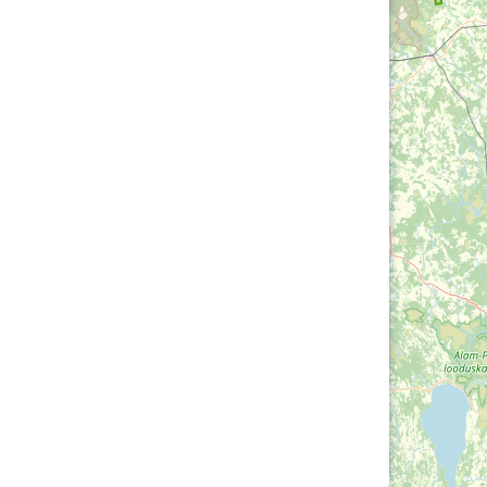
Loha
Kontakt
EOL
Galerii
Kaardid
Kalender
Koondised
Tule klubisse!
Tulemused
OTSI
Dokumendid