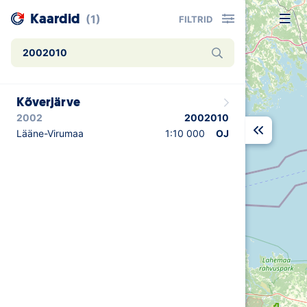
Kaardid
(1)
FILTRID
Uudised
Kõverjärve
Alustajale
2002
2002010
Orienteerujale
Lääne-Virumaa
1:10 000
OJ
Eesti Orienteerumine 100!
Toetamine
Telli litsents!
Noored