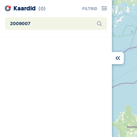
Kaardid
(0)
FILTRID