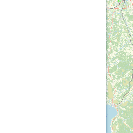
Loha
Kontakt
EOL
Galerii
Kaardid
Kalender
Koondised
Tule klubisse!
Tulemused
OTSI
Dokumendid