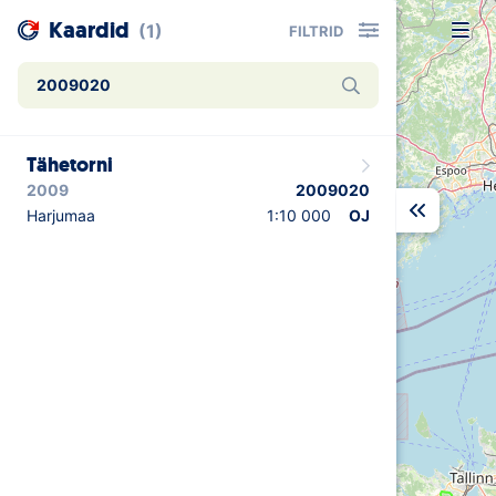
Kaardid
(1)
FILTRID
Uudised
Tähetorni
Alustajale
2009
2009020
Orienteerujale
Harjumaa
1:10 000
OJ
Eesti Orienteerumine 100!
Toetamine
Telli litsents!
Noored