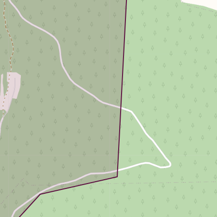
Loha
Kontakt
EOL
Galerii
Kaardid
Kalender
Koondised
Tule klubisse!
Tulemused
Dokumendid