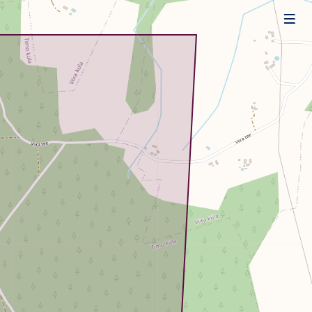
Uudised
Alustajale
Orienteerujale
Eesti Orienteerumine 100!
Toetamine
Telli litsents!
Noored