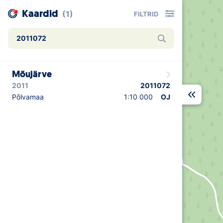
Kaardid
(1)
FILTRID
Mõujärve
2011
2011072
Põlvamaa
1:10 000
OJ