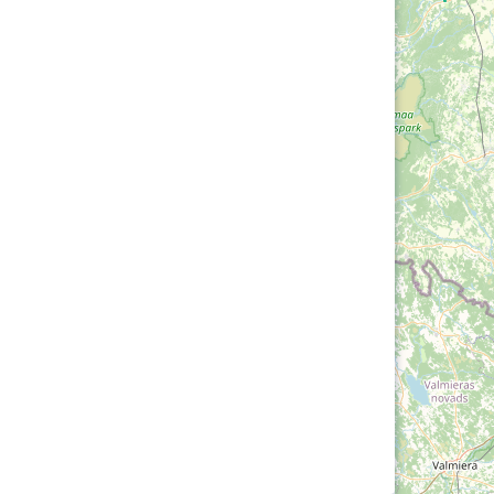
Loha
Kontakt
EOL
Galerii
Kaardid
Kalender
Koondised
Tule klubisse!
Tulemused
OTSI
Dokumendid