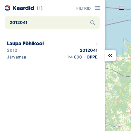
Kaardid
(1)
FILTRID
Uudised
Laupa Põhikool
Alustajale
2012
2012041
Orienteerujale
Järvamaa
1:4 000
ÕPPE
Eesti Orienteerumine 100!
Toetamine
Telli litsents!
Noored