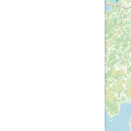
Loha
Kontakt
EOL
Galerii
Kaardid
Kalender
Koondised
Tule klubisse!
Tulemused
OTSI
Dokumendid