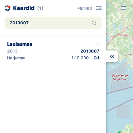
Kaardid
(1)
FILTRID
Uudised
Laulasmaa
Alustajale
2013
2013007
Orienteerujale
Harjumaa
1:10 000
OJ
Eesti Orienteerumine 100!
Toetamine
Telli litsents!
Noored