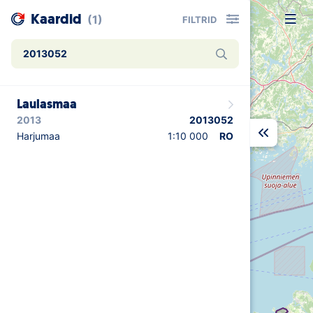
Kaardid
(1)
FILTRID
Uudised
Laulasmaa
Alustajale
2013
2013052
Orienteerujale
Harjumaa
1:10 000
RO
Eesti Orienteerumine 100!
Toetamine
Telli litsents!
Noored