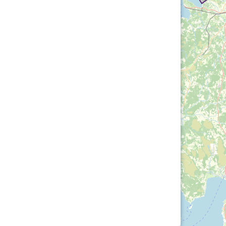
Loha
Kontakt
EOL
Galerii
Kaardid
Kalender
Koondised
Tule klubisse!
Tulemused
OTSI
Dokumendid