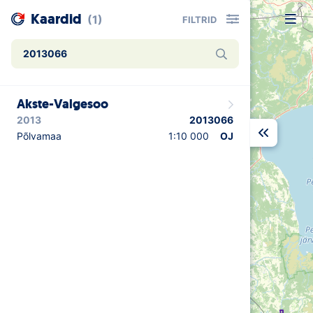
Kaardid
(1)
FILTRID
Uudised
Akste-Valgesoo
Alustajale
2013
2013066
Orienteerujale
Põlvamaa
1:10 000
OJ
Eesti Orienteerumine 100!
Toetamine
Telli litsents!
Noored