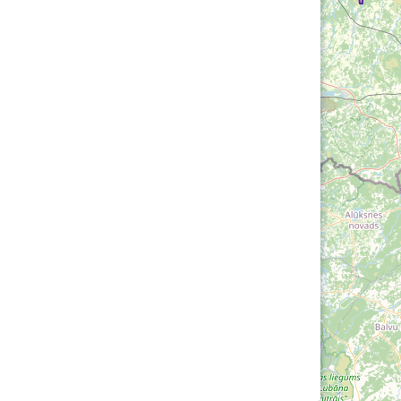
Loha
Kontakt
EOL
Galerii
Kaardid
Kalender
Koondised
Tule klubisse!
Tulemused
OTSI
Dokumendid