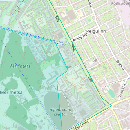
Loha
Kontakt
EOL
Galerii
Kaardid
Kalender
Koondised
Tule klubisse!
Tulemused
Dokumendid