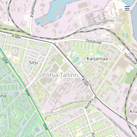
Uudised
Alustajale
Orienteerujale
Eesti Orienteerumine 100!
Toetamine
Telli litsents!
Noored