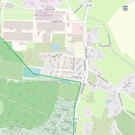
Uudised
Alustajale
Orienteerujale
Eesti Orienteerumine 100!
Toetamine
Telli litsents!
Noored