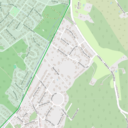
Loha
Kontakt
EOL
Galerii
Kaardid
Kalender
Koondised
Tule klubisse!
Tulemused
Dokumendid