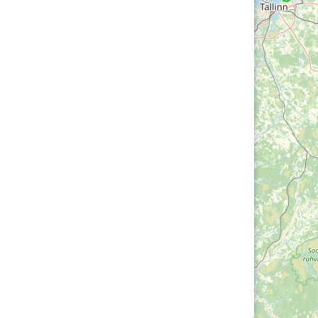
Loha
Kontakt
EOL
Galerii
Kaardid
Kalender
Koondised
Tule klubisse!
Tulemused
OTSI
Dokumendid