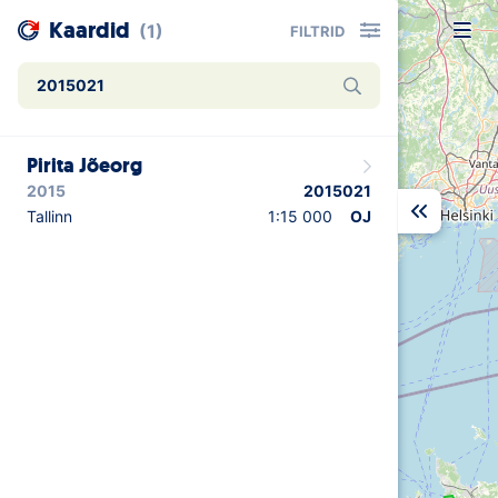
Kaardid
(1)
FILTRID
Uudised
Pirita Jõeorg
Alustajale
2015
2015021
Orienteerujale
Tallinn
1:15 000
OJ
Eesti Orienteerumine 100!
Toetamine
Telli litsents!
Noored