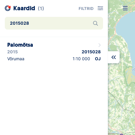
Kaardid
(1)
FILTRID
Uudised
Palomõtsa
Alustajale
2015
2015028
Orienteerujale
Võrumaa
1:10 000
OJ
Eesti Orienteerumine 100!
Toetamine
Telli litsents!
Noored