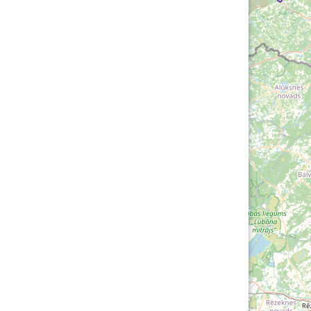
Loha
Kontakt
EOL
Galerii
Kaardid
Kalender
Koondised
Tule klubisse!
Tulemused
OTSI
Dokumendid