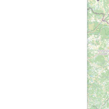
Loha
Kontakt
EOL
Galerii
Kaardid
Kalender
Koondised
Tule klubisse!
Tulemused
OTSI
Dokumendid