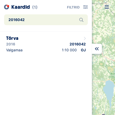
Kaardid
(1)
FILTRID
Uudised
Tõrva
Alustajale
2016
2016042
Orienteerujale
Valgamaa
1:10 000
OJ
Eesti Orienteerumine 100!
Toetamine
Telli litsents!
Noored