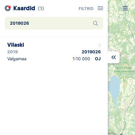
Kaardid
(1)
FILTRID
Uudised
Vilaski
Alustajale
2019
2019026
Orienteerujale
Valgamaa
1:10 000
OJ
Eesti Orienteerumine 100!
Toetamine
Telli litsents!
Noored