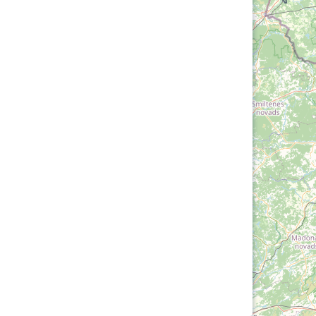
Loha
Kontakt
EOL
Galerii
Kaardid
Kalender
Koondised
Tule klubisse!
Tulemused
OTSI
Dokumendid