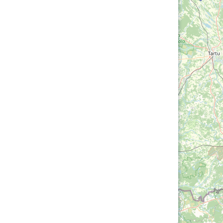
Loha
Kontakt
EOL
Galerii
Kaardid
Kalender
Koondised
Tule klubisse!
Tulemused
OTSI
Dokumendid