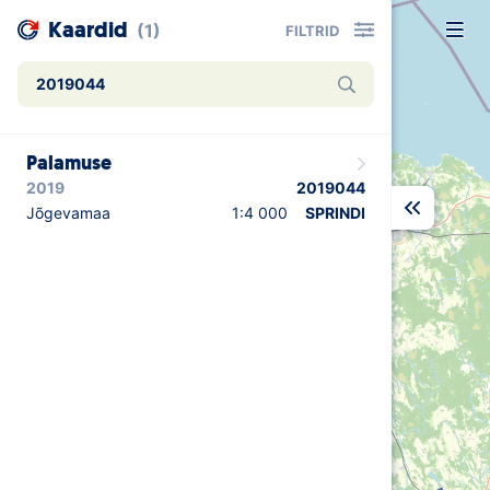
Kaardid
(1)
FILTRID
Uudised
Palamuse
Alustajale
2019
2019044
Orienteerujale
Jõgevamaa
1:4 000
SPRINDI
Eesti Orienteerumine 100!
Toetamine
Telli litsents!
Noored