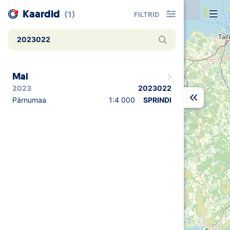
Kaardid
(1)
FILTRID
Uudised
Mai
Alustajale
2023
2023022
Orienteerujale
Pärnumaa
1:4 000
SPRINDI
Eesti Orienteerumine 100!
Toetamine
Telli litsents!
Noored