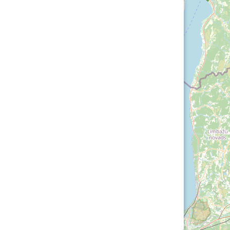
Loha
Kontakt
EOL
Galerii
Kaardid
Kalender
Koondised
Tule klubisse!
Tulemused
OTSI
Dokumendid