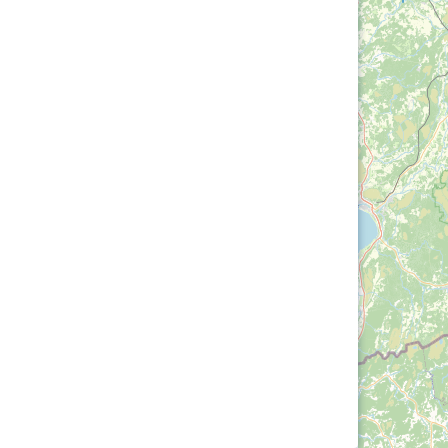
Loha
Kontakt
EOL
Galerii
Kaardid
Kalender
Koondised
Tule klubisse!
Tulemused
OTSI
Dokumendid