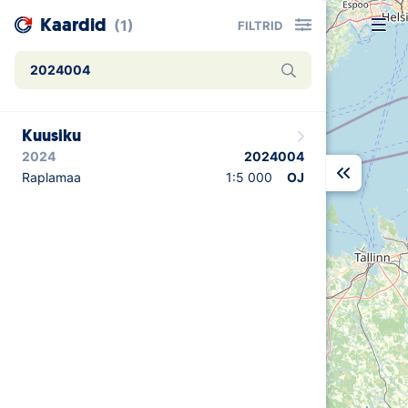
Kaardid
(1)
FILTRID
Uudised
Kuusiku
Alustajale
2024
2024004
Orienteerujale
Raplamaa
1:5 000
OJ
Eesti Orienteerumine 100!
Toetamine
Telli litsents!
Noored