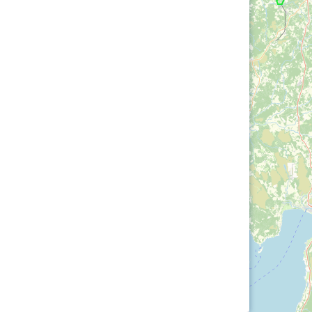
Loha
Kontakt
EOL
Galerii
Kaardid
Kalender
Koondised
Tule klubisse!
Tulemused
OTSI
Dokumendid