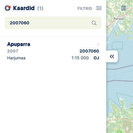
Kaardid
(1)
FILTRID
Uudised
Apuparra
Alustajale
2007
2007060
Orienteerujale
Harjumaa
1:15 000
OJ
Eesti Orienteerumine 100!
Toetamine
Telli litsents!
Noored