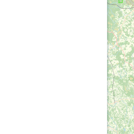
Loha
Kontakt
EOL
Galerii
Kaardid
Kalender
Koondised
Tule klubisse!
Tulemused
OTSI
Dokumendid